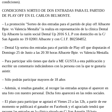
condiciones).
CONDICIONES SORTEO DE DOS ENTRADAS PARA EL PARTIDO
DE PLAY OFF EN EL CARLOS BELMONTE.
– La promoción “Sorteo de dos entradas para el partido de play off Albacete
Bpie. vs Valencia Mestalla” la realiza en representación de la clínica Dental
Up Albacete la razón social Dental Up 2016 S.L.P con domicilio en la C/
San Agustín no 19 02001 Albacete y con C.I.F. B02584852.
– Dental Up sortea dos entradas para el partido de Play off que disputarán el
Domingo 25 de Junio a las 20:30 horas Albacete Bpie. vs Valencia Mestalla.
– Para participar sólo tienes que darle a ME GUSTA a esta publicación y
escribir un comentario indicándonos con la persona con la que te gustaría
asistir.
– Sólo podrán participar mayores de 18 años
– Además, si resultas ganador, al recoger las entradas aceptas el aparecer en
una foto con nuestro personal. Dicha foto aparecerá en las redes sociales.
– El plazo para participar se agotará el Vienes 23 a las 12h, a partir de ese
momento se publicará el ganador en Facebook y el agraciado tendrá que
recoger las entradas en la clínica situada en C/ San Agustín 19 bajo.