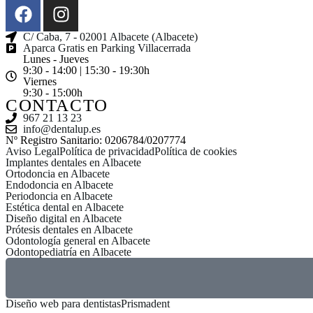
C/ Caba, 7 - 02001 Albacete (Albacete)
Aparca Gratis en Parking Villacerrada
Lunes - Jueves
9:30 - 14:00 | 15:30 - 19:30h
Viernes
9:30 - 15:00h
CONTACTO
967 21 13 23
info@dentalup.es
Nº Registro Sanitario: 0206784/0207774
Aviso Legal
Política de privacidad
Política de cookies
Implantes dentales en Albacete
Ortodoncia en Albacete
Endodoncia en Albacete
Periodoncia en Albacete
Estética dental en Albacete
Diseño digital en Albacete
Prótesis dentales en Albacete
Odontología general en Albacete
Odontopediatría en Albacete
Diseño web para dentistas
Prismadent